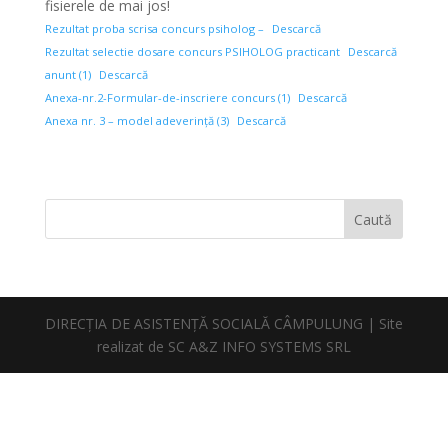
fisierele de mai jos!
Rezultat proba scrisa concurs psiholog –
Descarcă
Rezultat selectie dosare concurs PSIHOLOG practicant
Descarcă
anunt (1)
Descarcă
Anexa-nr.2-Formular-de-inscriere concurs (1)
Descarcă
Anexa nr. 3 – model adeverință (3)
Descarcă
Caută
DIRECŢIA DE ASISTENŢĂ SOCIALĂ CÂMPULUNG | Site
realizat de SC A&Z INFO SYSTEMS SRL